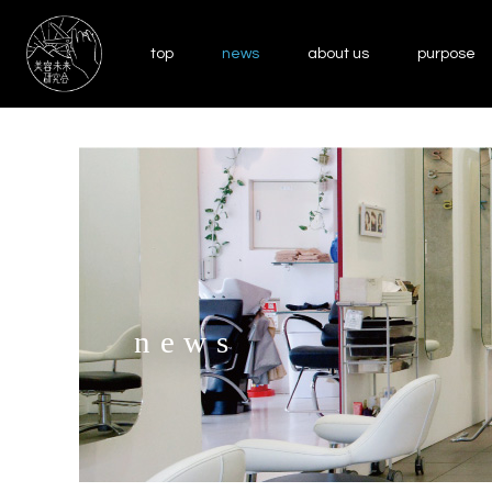
top
news
about us
purpose
news